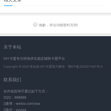
抱歉，评论功能暂时关闭!
关于本站
031卡盟专注绝地求生稳定辅助卡盟平台
Copyright © 2023 本站由
031卡盟
强力驱动
鄂ICP备2023011641号-6
联系我们
合作或咨询可通过如下方式：
QQ：888888
微博：weibo.com/xxx
微信：vvvxxx